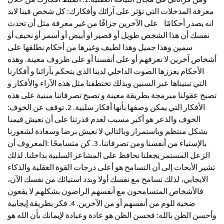
معرفة المدخلات ‏التي تؤثر على‏ ‏آرائك وأفكارك: كل شخص فينا لابد
انه يصدر أحكامًا على الآخرين جزافًا من غير معرفة مثل أن تحدث
نفسك أن هذا الشخص طويل أو قصير او أبيض أو أسمر أو نحيف أو
سمين وهذا جميل وهذا لطيف وغيرها من أحكام نطلقها على
أشخاص آخرين لا نعرفهم أو على أنفسنا أو على ظروف معينة.‏ وهذه
الأحكام يعززها الصوت الداخلي لدينا الذي يتحكم بآرائنا و أفكارنا
التي‏ تبنيناها عبر السنين ‏وبذلك تختطفنا مثل هذه الآراء والأفكار و
تصبح ‏عقولنا مبرمجة بطريقة معينة و تصبح تصرفاتنا مبنية على هذه
الأفكار التي يمكن وصفها بأنها أفكار سلبية. 2. ‏توقف عن الخوف:
‏الخوف والذعر هو أكبر مسبب لعدم قدرتنا على أن نعيش قيمنا
بشكل منتظم وباستمرار وبالتالي لا نعيش برضا وسعادة لشعورنا
بالإستياء من أنفسنا ومن تصرفاتنا. 3. ‏كن متسامحًا :‏المعروف أن
الزعل المستمر يجعلنا نحافظ على المشاعر السلبية بداخلنا. لذلك
تشير الأبحاث إلى أن التسامح هو أعلى درجات القوة العقلية والذكاء
الايجابي، لذلك تسامح مع نفسك أولا وبدد استيائك من نفسك الآن،
فالأشخاص المتسامحون مع أنفسهم الراضون بشكلهم لا يقعون
ضحية للوم من أنفسهم أو من الآخرين. 4. فكر بطريقة إيجابية
وأحسن الظن بالله: فحسن الظن هو عادة وعبادة ‏لإيمانك بأن الله هو