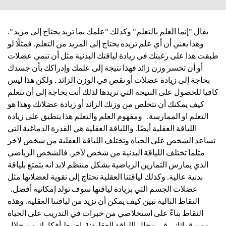
يقال "إنما العلم بالتعلم" وكذلك "علمك بما تريد يحتاج إلى مزيد ".
‏وهذا يعني أن أي علم تريده يحتاج إلى المزيد من التعلم. فمثلًا لو
طبقت هذا على رغبتك في زيادة لياقتك البدنية مثل أن تنمي عضلات
أو أن تخسر وزن زائد فهذا نتيجة إلى علمك وإدراكك بأن جسدك
بحاجة إلى زيادة عضلات أو نقص في الوزن الزائد . ولكن هذا ليس
كافيا للحصول على النتيجة التي تريدها لذلك ‏أنت بحاجة إلى أن تتعلم
كيف يمكنك أن تتخلص من وزنك الزائد أو زيادة عضلاتك وهذا هو
التعلم او الممارسة. ومفهوم العلم والتعلم هذا ينطبق على زيادة
اللياقة العقلية أيضًا. واللياقة العقلية هي القدرة الدماغية التي
تساعد الشخص على الحياة وتختلف اللياقة العقلية من شخص لآخر
مثلما تختلف اللياقة البدنية من شخص لآخر. فالشخص الرياضي
الذي يمارس التمارين الرياضية بشكل منتظم لابد انه يتمتع بلياقة
بدنية عالية. وكذلك لياقتنا العقلية تحتاج إلى تقوية‏ لعضلاتها مثل
عضلات الجسم التي بزيادة لياقتها سوف تولد إمكانية أفضل.
النقاط التالية تبين كيف يمكن أن نزيد من لياقتنا العقلية. وهذه
النقاط بناءً على استخلاصي من خبرات في التدريب على الحياة
ومن قرائاتي في مجال اللياقة العقلية:1. ‏‏اضبط أفكارك من خلال