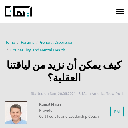
Skip
to
main
content
Home
Forums
General Discussion
Counselling and Mental Health
كيف يمكن أن نزيد من لياقتنا
العقلية؟
Started on
Sun, 20.06.2021 - 8:15am America/New_York
Kamal Masri
Provider
PM
Certified Life and Leadership Coach