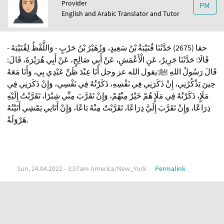
Provider
PM
English and Arabic Translator and Tutor
حقا (2675) حَدَّثَنَا قُتَيْبَةُ بْنُ سَعِيدٍ، وَزُهَيْرُ بْنُ حَرْبٍ - وَاللَّفْظُ لِقُتَيْبَةَ -
قَالَا: حَدَّثَنَا جَرِيرٌ، عَنِ الْأَعْمَشِ، عَنْ أَبِي صَالِحٍ، عَنْ أَبِي هُرَيْرَةَ، قَالَ:
قَالَ رَسُولُ اللهِ ﷺ:يقول الله عز وجل أَنَا عِنْدَ ظَنِّ عَبْدِي بِي، وَأَنَا مَعَهُ
حِينَ يَذْكُرُنِي، إِنْ ذَكَرَنِي فِي نَفْسِهِ، ذَكَرْتُهُ فِي نَفْسِي، وَإِنْ ذَكَرَنِي فِي
مَلَإٍ، ذَكَرْتُهُ فِي مَلَإٍ هُمْ خَيْرٌ مِنْهُمْ، وَإِنْ تَقَرَّبَ مِنِّي شِبْرًا، تَقَرَّبْتُ إِلَيْهِ
ذِرَاعًا، وَإِنْ تَقَرَّبَ إِلَيَّ ذِرَاعًا، تَقَرَّبْتُ مِنْهُ بَاعًا، وَإِنْ أَتَانِي يَمْشِي أَتَيْتُهُ
هَرْوَلَةً.
Sun, 24.04.2022 - 3:37am America/New_York
Permalink